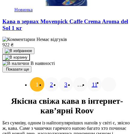
Новинка
Кава в зернах Movenpick Caffe Crema Aroma del
Sol 1 кг
Немає відгуків
922
₴
В наявності
Показати ще
1
2
3
…
11
Якісна свіжа кава в інтернет-
кав’ярні Roov
Без сумніву, одним із найпопулярніших напоїв у світі є, звісно
ж, кава. Саме з чашечки гарячого напою багато хто починає
свій новий день, насолоджуючись приємним смаком і