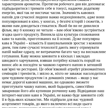
характерним ароматом. Протягом робочого дня він допомагає
підбадьоритися і тримати себе в тонусі, надаючи додаткову
енергію, якої так не вистачає часом. Значимість кавових
напоїв для сучасної людини важко недооцінювати, адже вони
популяризовані в кіно, у книгах, у безлічі історій і сюжетів, з
якими нам доводиться стикатися. Який би ви не дивилися
фільм, яку б книжку не читали – вам обов’язково зустрінеться
згадка цього продукту. Виникла ціла культура споживання
кави та напоїв, приготованих на її основі. Дуже популярна
кава в Україні – кількість її шанувальників зростає з кожним
днем, тим паче сучасні технології дають змогу отримувати
напій майже одразу, не витрачаючи багато часу на виснажливе
готування. Каву можна замовити в кіосках і закладах
швидкого харчування, взявши потрібну кількість порцій на
винос або ж посидіти за чашкою гарячого напою в затишній
кав’ярні чи ресторані. Це обов’язковий атрибут різноманітних
семінарів і тренінгів, і звісно ж, ніхто не заважає насолодитися
цим чудовим продуктом і в домашніх умовах – якщо у вас
немає дорогої кавової машини, ви однаково зможете
приготувати чашку напою, який бадьорить, самостійно
заваривши його або купивши розчинну каву. Відвідавши наш
інтернет-магазин кави в Україні, не важко буде замовити собі
її в будь-яких кількостях. Ми підібрали для вас чудовий
асортимент товарів, до якого включено всі види цього