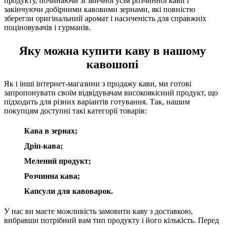
продукту, починаючи зі звичної усім розчинної кави і
закінчуючи добірними кавовими зернами, які повністю
зберегли оригінальний аромат і насиченість для справжніх
поціновувачів і гурманів.
Яку можна купити каву в нашому
кавошопі
Як і інші інтернет-магазини з продажу кави, ми готові
запропонувати своїм відвідувачам високоякісний продукт, що
підходить для різних варіантів готування. Так, нашим
покупцям доступні такі категорії товарів:
Кава в зернах;
Дріп-кава;
Мелений продукт;
Розчинна кава;
Капсули для кавоварок.
У нас ви маєте можливість замовити каву з доставкою,
вибравши потрібний вам тип продукту і його кількість. Перед