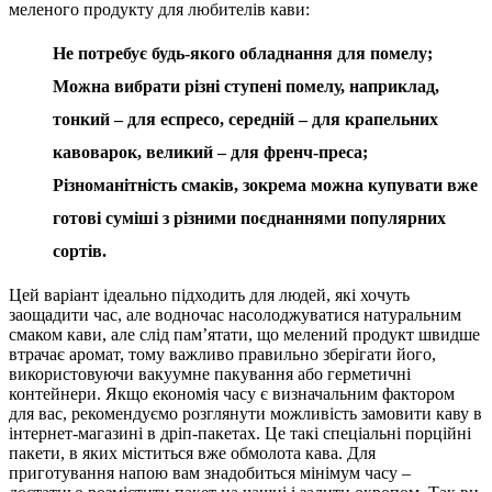
меленого продукту для любителів кави:
Не потребує будь-якого обладнання для помелу;
Можна вибрати різні ступені помелу, наприклад,
тонкий – для еспресо, середній – для крапельних
кавоварок, великий – для френч-преса;
Різноманітність смаків, зокрема можна купувати вже
готові суміші з різними поєднаннями популярних
сортів.
Цей варіант ідеально підходить для людей, які хочуть
заощадити час, але водночас насолоджуватися натуральним
смаком кави, але слід пам’ятати, що мелений продукт швидше
втрачає аромат, тому важливо правильно зберігати його,
використовуючи вакуумне пакування або герметичні
контейнери. Якщо економія часу є визначальним фактором
для вас, рекомендуємо розглянути можливість замовити каву в
інтернет-магазині в дріп-пакетах. Це такі спеціальні порційні
пакети, в яких міститься вже обмолота кава. Для
приготування напою вам знадобиться мінімум часу –