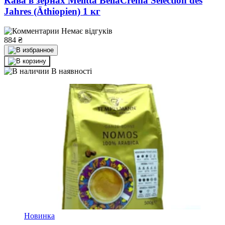
Кава в зернах Melitta BellaCrema Selection des
Jahres (Äthiopien) 1 кг
Немає відгуків
884
₴
В наявності
Новинка