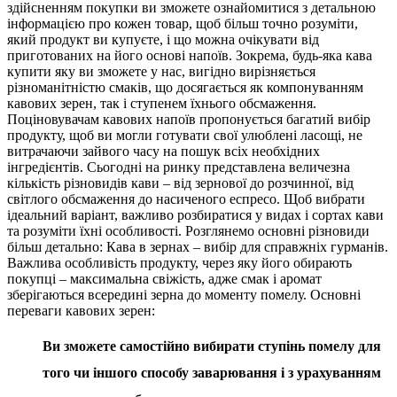
здійсненням покупки ви зможете ознайомитися з детальною
інформацією про кожен товар, щоб більш точно розуміти,
який продукт ви купуєте, і що можна очікувати від
приготованих на його основі напоїв. Зокрема, будь-яка кава
купити яку ви зможете у нас, вигідно вирізняється
різноманітністю смаків, що досягається як компонуванням
кавових зерен, так і ступенем їхнього обсмаження.
Поціновувачам кавових напоїв пропонується багатий вибір
продукту, щоб ви могли готувати свої улюблені ласощі, не
витрачаючи зайвого часу на пошук всіх необхідних
інгредієнтів. Сьогодні на ринку представлена величезна
кількість різновидів кави – від зернової до розчинної, від
світлого обсмаження до насиченого еспресо. Щоб вибрати
ідеальний варіант, важливо розбиратися у видах і сортах кави
та розуміти їхні особливості. Розглянемо основні різновиди
більш детально: Кава в зернах – вибір для справжніх гурманів.
Важлива особливість продукту, через яку його обирають
покупці – максимальна свіжість, адже смак і аромат
зберігаються всередині зерна до моменту помелу. Основні
переваги кавових зерен:
Ви зможете самостійно вибирати ступінь помелу для
того чи іншого способу заварювання і з урахуванням