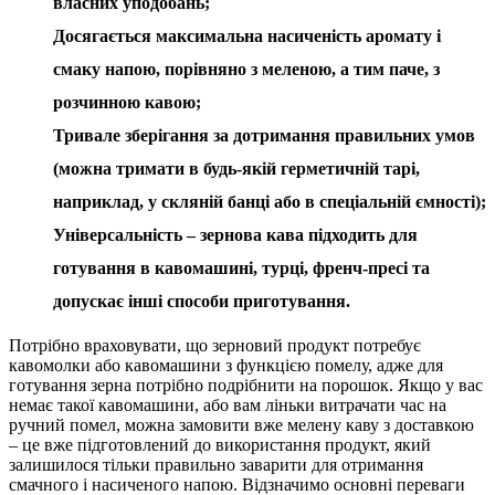
власних уподобань;
Досягається максимальна насиченість аромату і
смаку напою, порівняно з меленою, а тим паче, з
розчинною кавою;
Тривале зберігання за дотримання правильних умов
(можна тримати в будь-якій герметичній тарі,
наприклад, у скляній банці або в спеціальній ємності);
Універсальність – зернова кава підходить для
готування в кавомашині, турці, френч-пресі та
допускає інші способи приготування.
Потрібно враховувати, що зерновий продукт потребує
кавомолки або кавомашини з функцією помелу, адже для
готування зерна потрібно подрібнити на порошок. Якщо у вас
немає такої кавомашини, або вам ліньки витрачати час на
ручний помел, можна замовити вже мелену каву з доставкою
– це вже підготовлений до використання продукт, який
залишилося тільки правильно заварити для отримання
смачного і насиченого напою. Відзначимо основні переваги