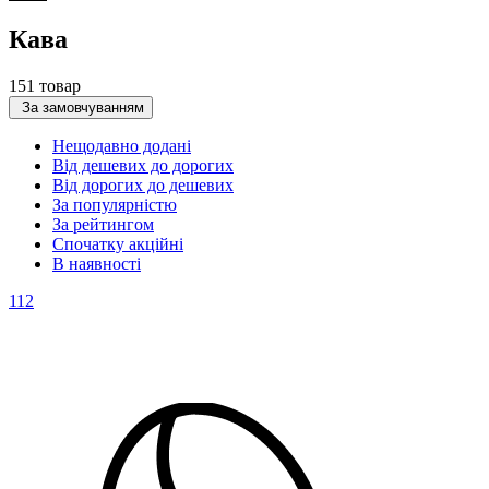
Кава
151 товар
За замовчуванням
Нещодавно додані
Від дешевих до дорогих
Від дорогих до дешевих
За популярністю
За рейтингом
Спочатку акційні
В наявності
112