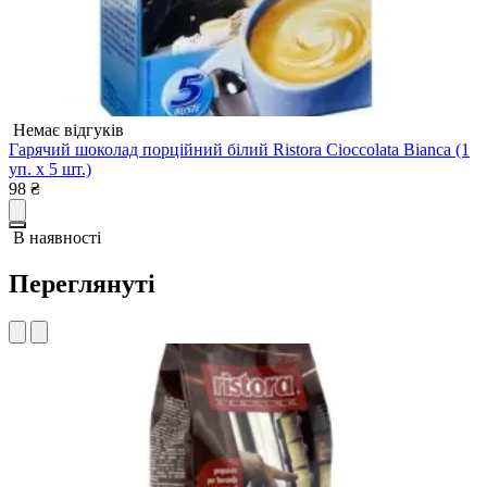
Немає відгуків
Гарячий шоколад порційний білий Ristora Cioccolata Bianca (1
Г
уп. х 5 шт.)
х
98
₴
6
В наявності
Переглянуті