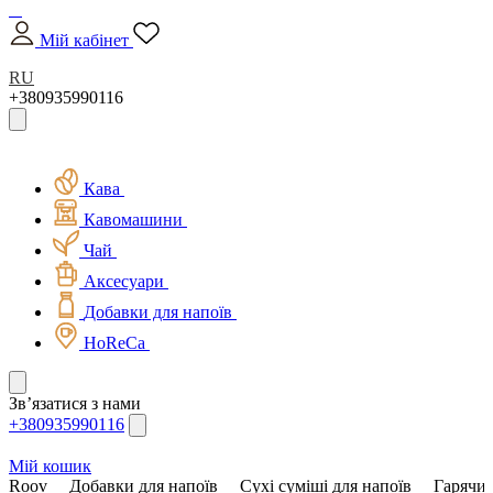
Мій кабінет
RU
+380935990116
Кава
Кавомашини
Чай
Аксесуари
Добавки для напоїв
HoReCa
Зв’язатися з нами
+380935990116
Мій кошик
Roov
Добавки для напоїв
Сухі суміші для напоїв
Гарячий