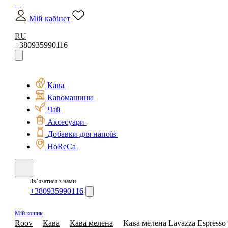
Мій кабінет
RU
+380935990116
Кава
Кавомашини
Чай
Аксесуари
Добавки для напоїв
HoReCa
Зв’язатися з нами
+380935990116
Мій кошик
Roov
Кава
Кава мелена
Кава мелена Lavazza Espresso I