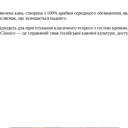
 мелена кава
, створена з
100% арабіки середнього обсмаження
, я
іслясмак
, що залишається надовго.
підходить для приготування
класичного еспресо
з
густою кремою
 Classico
— це
справжній смак італійської кавової культури
, дост