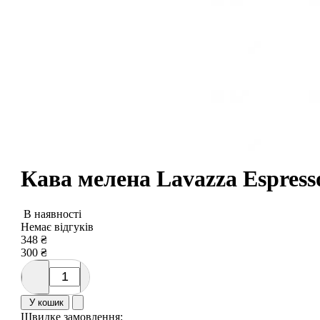
Кава мелена Lavazza Espresso 
В наявності
Немає відгуків
348
₴
300
₴
У кошик
Швидке замовлення: