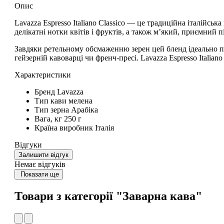
Опис
Lavazza Espresso Italiano Classico
— це
традиційна італійська
делікатні нотки квітів і фруктів
, а також
м’який, приємний п
Завдяки ретельному обсмаженню зерен цей бленд ідеально 
гейзерній кавоварці чи френч-пресі.
Lavazza Espresso Italiano
Характеристики
Бренд
Lavazza
Тип кави
мелена
Тип зерна
Арабіка
Вага, кг
250 г
Країна виробник
Італія
Відгуки
Залишити відгук
Немає відгуків
Показати ще
Товари з категорії "Заварна кава"