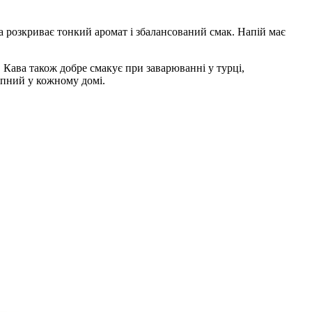
ка розкриває
тонкий аромат і збалансований смак
. Напій має
. Кава також добре смакує при заварюванні у турці,
упний у кожному домі.