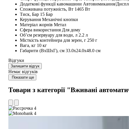
Додаткові функції кавомашини
Автовимикання/Диспл
Споживана потужність, Вт
1465 Вт
Тиск, Бар
15 Бар
Керування
Механічні кнопки
Матеріал жорнів
Метал
Сфера використання
Для дому
Обʼєм резервуару для води, л
2.2 л
Місткість контейнера для зерен, г
250 г
Вага, кг
10 кг
Габарити (ВхШхГ), см
33.0х24.0х48.0 см
Відгуки
Залишити відгук
Немає відгуків
Показати ще
Товари з категорії "Вживані автома
4
4