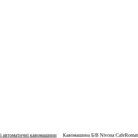
і автоматичні кавомашини
Кавомашина Б/В Nivona CafeRomati