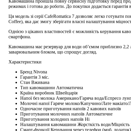
Кавомашина пройшла повну сервисну підготовку перед прода
режимах і готова до роботи. До покупки додається гарантія в
Ця модель зі серії
CafeRomatica 7
дозволяє легко готувати по
Coffee
), яка дає змогу зберігати власні налаштування міцнос
Однією з цікавих властивостей є можливість керування ка
смартфона.
Кавомашина має резервуар для води об’ємом приблизно 2,2 л
заварювальним блоком, що спрощує догляд.
Характеристики
Бренд
Nivona
Гарантія
3 міс.
Стан
Вживана
Тип кавомашини
Автоматична
Країна виробник
Швейцарія
Напої без молока
Американо/Гаряча вода/Еспресо лунг
Молочні напої
Гаряче молоко/Капучино/Лате макіато/
Одночасне приготування напоїв
2 кавових напоїв
Приготування молочних напоїв
Автоматичне
Приготування холодних напоїв
Ні
Налаштування кавомашини
Жорсткість води/Міцність
Смарт-функції
Керування через телефон (моб. додаток)