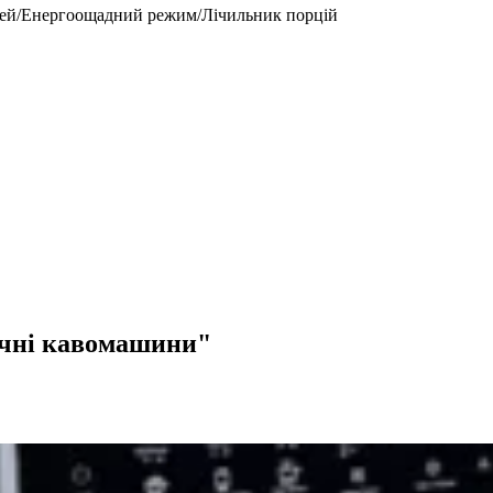
ей/Енергоощадний режим/Лічильник порцій
тичні кавомашини"