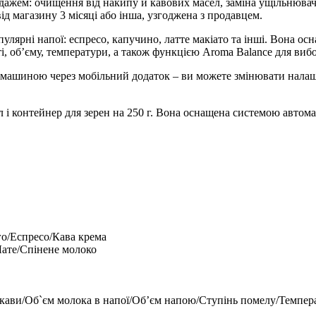
жем: очищення від накипу й кавових масел, заміна ущільнювачі
ід магазину 3 місяці або інша, узгоджена з продавцем.
пулярні напої: еспресо, капучино, латте макіато та інші. Вона о
ті, об’єму, температури, а також функцією
Aroma Balance
для вибо
вомашиною через
мобільний додаток
– ви можете змінювати налаш
 і контейнер для зерен на 250 г. Вона оснащена системою автом
о/Еспресо/Кава крема
Лате/Спінене молоко
 кави/Об`єм молока в напої/Обʼєм напою/Ступінь помелу/Темпер