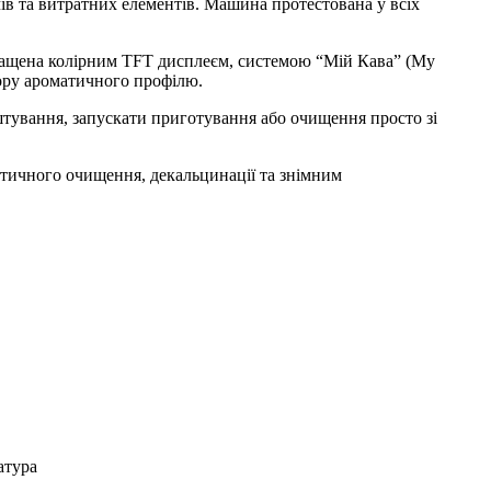
в та витратних елементів. Машина протестована у всіх
снащена колірним TFT дисплеєм, системою “Мій Кава” (
My
ру ароматичного профілю.
тування, запускати приготування або очищення просто зі
атичного очищення, декальцинації та знімним
атура