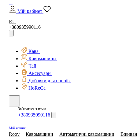
Мій кабінет
RU
+380935990116
Кава
Кавомашини
Чай
Аксесуари
Добавки для напоїв
HoReCa
Зв’язатися з нами
+380935990116
Мій кошик
Roov
Кавомашини
Автоматичні кавомашини
Вживан