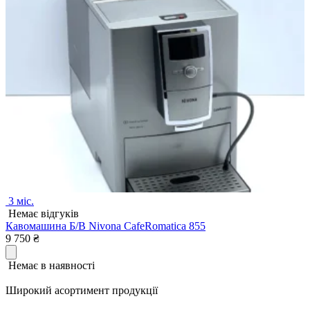
3 міс.
Немає відгуків
Кавомашина Б/В Nivona CafeRomatica 855
9 750
₴
Немає в наявності
Широкий асортимент продукції