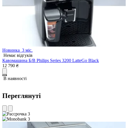
Новинка
3 міс.
Немає відгуків
Кавомашина Б/В Philips Series 3200 LatteGo Black
К
12 790
₴
1
В наявності
Переглянуті
3
3