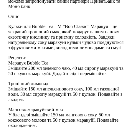
можемо запропонувати банки партнери ПриватБанк та
Моно банк.
Опис
Кульки для Bubble Tea ТМ “Bon Classic” Маракуя
– це
яскравий тропічний смак, який подарує вашим напоям
екзотичну кислинку та приємну солодкість. Завдяки
натуральному соку маракуйї
кульки чудово поєднуються
з фруктовими міксами, холодними лимонадами та смузі.
Рецепти:
Маракуя Bubble Tea
Змішайте 200 мл зеленого чаю, 40 мл сиропу маракуйї та
50 г кульок маракуйї. Додайте лід і перемішайте.
Тропічний лимонад
Змішайте 150 мл апельсинового соку, 100 мл газованої
води, 30 мл сиропу маракуйї та 50 г кульок. Подавайте з
льодом.
Мангово-маракуйєвий мікс
У блендері змішайте 150 мл мангового соку, 50 мл
кокосового молока та 50 г кульок маракуйї. Подавайте
охолодженим.