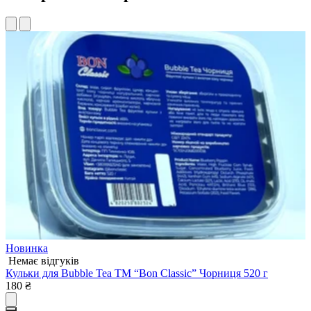
Новинка
Немає відгуків
Кульки для Bubble Tea ТМ “Bon Classic” Чорниця 520 г
К
180
₴
г
1