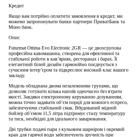
Кредит
Якщо вам потрібно оплатити замовлення в кредит, ми
можемо запропонувати банки партнери ПриватБанк та
Моно банк.
Опис
Futurmat Ottima Evo Electronic 2GR
— це
двохгрупова
професійна кавомашина
, створена для ефективної та
стабільної роботи в кав’ярнях, ресторанах і барах. Її
елегантний білий дизайн
гармонійно поєднується з
сучасним інтер’єром та підкреслює високий клас вашого
закладу.
Модель обладнана
двома незалежними групами
, що
дозволяє готувати кілька напоїв одночасно без втрати
якості. Завдяки
електронному керуванню дозуванням
,
можна точно задавати об’єм порції для кожного еспресо,
забезпечуючи стабільний смак. Вбудований
мідний
бойлер об’ємом 11,5 літра
підтримує сталу температуру
та тиск, необхідні для ідеального заварювання.
Дві трубки подачі пари з кульовим шарніром
і окремий
кран для гарячої води забезпечують зручність при