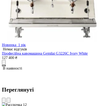
Новинка
1 рік
Немає відгуків
Професійна кавомашина Gemilai G3226C Ivory White
П
127 400
₴
6
В наявності
Переглянуті
12