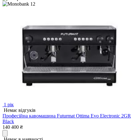
12
1 рік
Немає відгуків
Професійна кавомашина Futurmat Ottima Evo Electronic 2GR
Black
140 400
₴
Немає в наявності