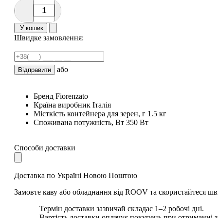
У кошик
Швидке замовлення:
або
Відправити
Бренд
Fiorenzato
Країна виробник
Італія
Місткість контейнера для зерен, г
1.5 кг
Споживана потужність, Вт
350 Вт
Способи доставки
Доставка по Україні Новою Поштою
Замовте каву або обладнання від ROOV та скористайтеся шв
Термін доставки зазвичай складає 1–2 робочі дні.
Вартість доставки оплачує покупець при отриманні 