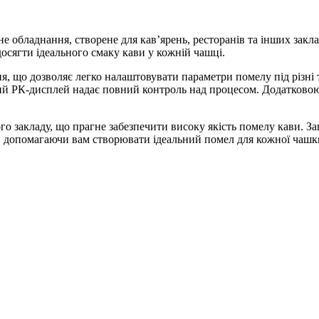
не обладнання, створене для кав’ярень, ресторанів та інших закл
досягти ідеального смаку кави у кожній чашці.
 що дозволяє легко налаштовувати параметри помелу під різні т
ий РК-дисплей надає повний контроль над процесом. Додатково
ого закладу, що прагне забезпечити високу якість помелу кави. За
, допомагаючи вам створювати ідеальний помел для кожної чашк