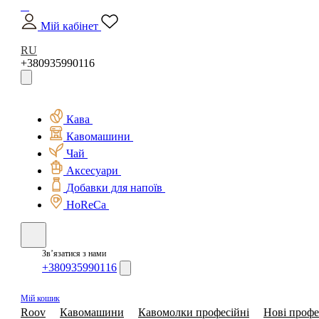
Мій кабінет
RU
+380935990116
Кава
Кавомашини
Чай
Аксесуари
Добавки для напоїв
HoReCa
Зв’язатися з нами
+380935990116
Мій кошик
Roov
Кавомашини
Кавомолки професійні
Нові профе