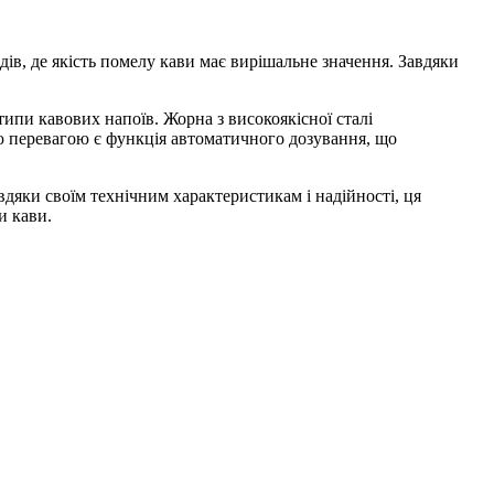
адів, де якість помелу кави має вирішальне значення. Завдяки
ипи кавових напоїв. Жорна з високоякісної сталі
ю перевагою є функція автоматичного дозування, що
вдяки своїм технічним характеристикам і надійності, ця
и кави.