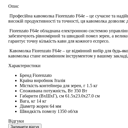
Опис
Професійна кавомолка Fiorenzato F64e
– це сучасне та надій
високій продуктивності та точності, ця кавомолка дозволяє 
Fiorenzato F64e
обладнана електронною системою управління,
забезпечують рівномірний та швидкий помел зерен, а велик
гарантує точну кількість кави для кожного еспресо.
Кавомолка Fiorenzato F64e
– це відмінний вибір для будь-як
кавомолка стане незамінним інструментом у вашому закладі
Характеристики
Бренд
Fiorenzato
Країна виробник
Італія
Місткість контейнера для зерен, г
1.5 кг
Споживана потужність, Вт
350 Вт
Габарити (ВхШхГ), см
61.5x23.0x27.0 см
Вага, кг
14 кг
Діаметр жорен
64 мм
Швидкість помелу
1350 об/хв
Відгуки
Залишити відгук