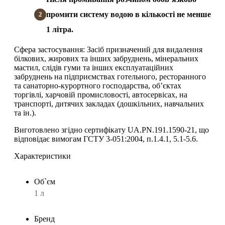
промити систему водою в кількості не менше
1 літра.
Сфера застосування:
Засіб призначений для видалення
білкових, жирових та інших забруднень, мінеральних
мастил, слідів гуми та інших експлуатаційних
забруднень на підприємствах готельного, ресторанного
та санаторно-курортного господарства, об’єктах
торгівлі, харчовій промисловості, автосервісах, на
транспорті, дитячих закладах (дошкільних, навчальних
та ін.).
Виготовлено згідно сертифікату
UA.PN.191.1590-21, що
відповідає вимогам ГСТУ 3-051:2004, п.1.4.1, 5.1-5.6.
Характеристики
Об`єм
1 л
Бренд