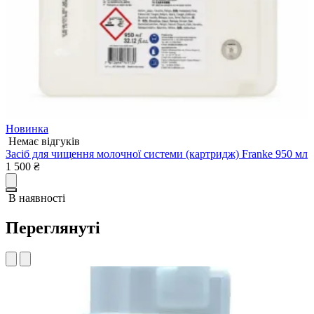
Новинка
Немає відгуків
Засіб для чищення молочної системи (картридж) Franke 950 мл
З
1 500
₴
1
В наявності
Переглянуті