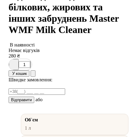
білкових, жирових та
інших забруднень Master
WMF Milk Cleaner
В наявності
Немає відгуків
280
₴
У кошик
Швидке замовлення:
або
Відправити
Об`єм
1 л