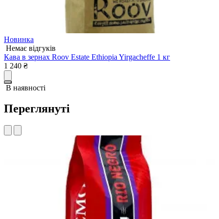
Новинка
Немає відгуків
К
Кава в зернах Roov Estate Ethiopia Yirgacheffe 1 кг
1
1 240
₴
В наявності
Переглянуті