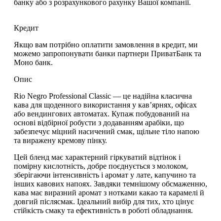
банку або з розрахункового рахунку Вашої компанії.
Кредит
Якщо вам потрібно оплатити замовлення в кредит, ми
можемо запропонувати банки партнери ПриватБанк та
Моно банк.
Опис
Rio Negro Professional Classic
— це надійна класична
кава для щоденного використання у кав’ярнях, офісах
або вендингових автоматах. Купаж побудований на
основі
відбірної робусти з додаванням арабіки
, що
забезпечує
міцний насичений смак
, щільне тіло напою
та
виражену кремову пінку
.
Цей бленд має характерний гіркуватий відтінок і
помірну кислотність, добре поєднується з молоком,
зберігаючи інтенсивність і аромат у лате, капучино та
інших кавових напоях. Завдяки
темнішому обсмаженню
,
кава має
виразний аромат з нотками какао та карамелі
й
довгий післясмак. Ідеальний вибір для тих, хто цінує
стійкість смаку та ефективність в роботі обладнання
.