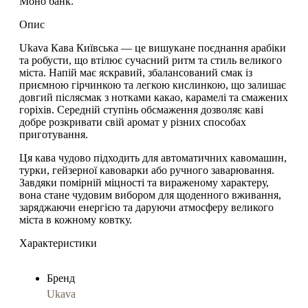
Моно банк.
Опис
Ukava Кава Київська
— це
вишукане поєднання арабіки
та робусти
, що втілює сучасний ритм та стиль великого
міста. Напій має
яскравий, збалансований смак із
приємною гірчинкою та легкою кислинкою
, що залишає
довгий післясмак з нотками какао, карамелі та смажених
горіхів
. Середній ступінь обсмаження дозволяє каві
добре розкривати свій аромат у різних способах
приготування.
Ця кава чудово підходить для
автоматичних кавомашин,
турки, гейзерної кавоварки або ручного заварювання
.
Завдяки
помірній міцності та вираженому характеру
,
вона стане чудовим вибором для щоденного вживання,
заряджаючи енергією та даруючи атмосферу великого
міста в кожному ковтку.
Характеристики
Бренд
Ukava