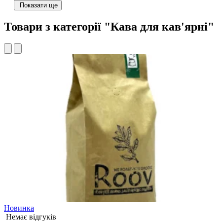
Показати ще
Товари з категорії "Кава для кав'ярні"
Новинка
Немає відгуків
К