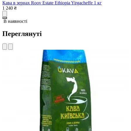
Кава в зернах Roov Estate Ethiopia Yirgacheffe 1 кг
1
1 240
₴
В наявності
Переглянуті