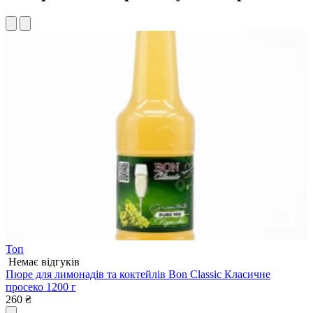
Топ
Немає відгуків
Пюре для лимонадів та коктейлів Bon Classic Класичне
П
просеко 1200 г
п
260
₴
2