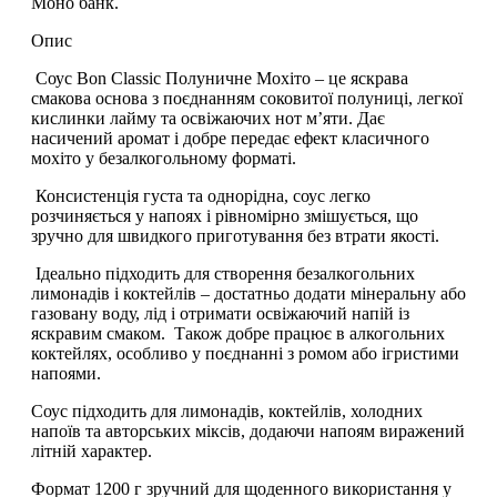
Моно банк.
Опис
Соус Bon Classic Полуничне Мохіто – це яскрава
смакова основа з поєднанням соковитої полуниці, легкої
кислинки лайму та освіжаючих нот м’яти. Дає
насичений аромат і добре передає ефект класичного
мохіто у безалкогольному форматі.
Консистенція густа та однорідна, соус легко
розчиняється у напоях і рівномірно змішується, що
зручно для швидкого приготування без втрати якості.
Ідеально підходить для створення
безалкогольних
лимонадів і коктейлів
– достатньо додати мінеральну або
газовану воду, лід і отримати освіжаючий напій із
яскравим смаком. Також добре працює в
алкогольних
коктейлях
, особливо у поєднанні з ромом або ігристими
напоями.
Соус підходить для лимонадів, коктейлів, холодних
напоїв та авторських міксів, додаючи напоям виражений
літній характер.
Формат 1200 г зручний для щоденного використання у