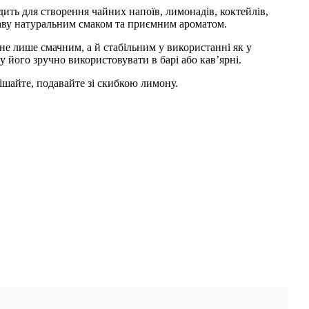
одить для створення
чайних напоїв, лимонадів, коктейлів,
страву натуральним смаком та приємним ароматом.
не лише смачним, а й стабільним у використанні як у
му його зручно використовувати в барі або кав’ярні.
мішайте, подавайте зі скибкою лимону.