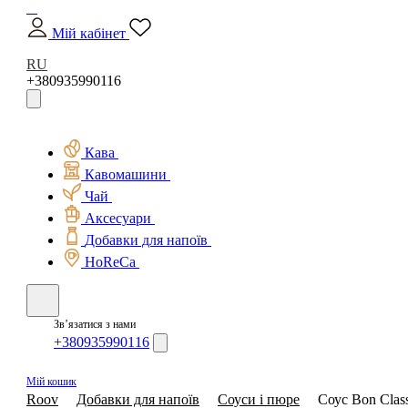
Мій кабінет
RU
+380935990116
Кава
Кавомашини
Чай
Аксесуари
Добавки для напоїв
HoReCa
Зв’язатися з нами
+380935990116
Мій кошик
Roov
Добавки для напоїв
Соуси і пюре
Соус Bon Class