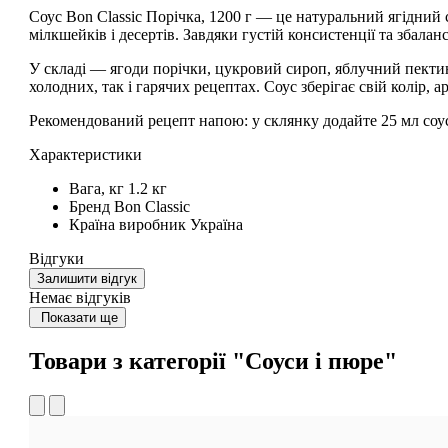
Соус Bon Classic Порічка, 1200 г
— це натуральний ягідний с
мілкшейків і десертів
. Завдяки густій консистенції та збала
У складі —
ягоди порічки, цукровий сироп, яблучний пекти
холодних, так і гарячих рецептах. Соус зберігає свій колір, 
Рекомендований рецепт напою:
у склянку додайте 25 мл соус
Характеристики
Вага, кг
1.2 кг
Бренд
Bon Classic
Країна виробник
Україна
Відгуки
Залишити відгук
Немає відгуків
Показати ще
Товари з категорії "Соуси і пюре"