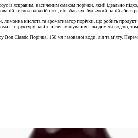
оус із яскравим, насиченим смаком порічки, який ідеально підх
нсованій кисло-солодкій ноті, він збагачує будь-який напій або 
н, лимонна кислота та ароматизатор порічки
, що робить продукт 
аромат і структуру навіть після змішування з льодом чи водою, то
у Bon Classic Порічка, 150 мл газованої води, лід та м’яту. Пере