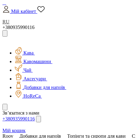
Мій кабінет
RU
+380935990116
Кава
Кавомашини
Чай
Аксесуари
Добавки для напоїв
HoReCa
Зв’язатися з нами
+380935990116
Мій кошик
Roov
Добавки для напоїв
Топінги та сиропи для кави
Си