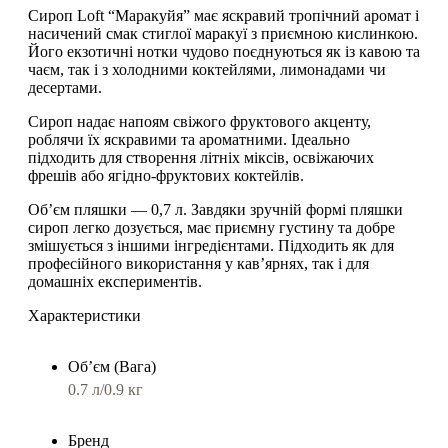
Сироп Loft “Маракуйя”
має
яскравий тропічний аромат і
насичений смак стиглої маракуї з приємною кислинкою
.
Його екзотичні нотки чудово поєднуються як із кавою та
чаєм, так і з холодними коктейлями, лимонадами чи
десертами.
Сироп надає напоям свіжого фруктового акценту,
роблячи їх яскравими та ароматними. Ідеально
підходить для створення літніх міксів, освіжаючих
фрешів або ягідно-фруктових коктейлів.
Об’єм пляшки — 0,7 л
. Завдяки зручній формі пляшки
сироп легко дозується, має приємну густину та добре
змішується з іншими інгредієнтами. Підходить як для
професійного використання у кав’ярнях, так і для
домашніх експериментів.
Характеристики
Обʼєм (Вага)
0.7 л/0.9 кг
Бренд