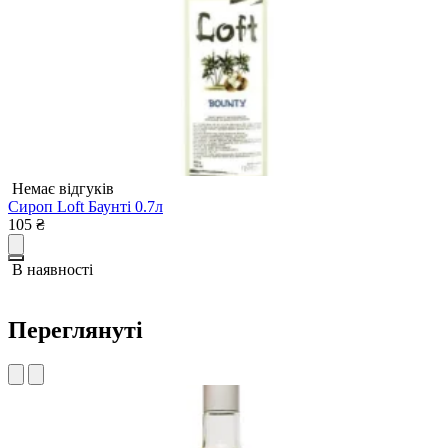
Немає відгуків
Сироп Loft Баунті 0.7л
С
105
₴
1
В наявності
Переглянуті