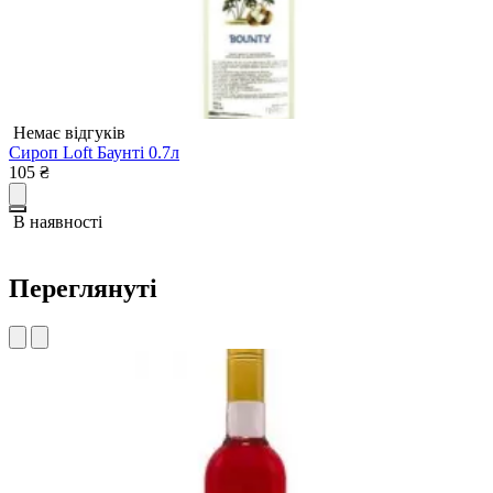
Немає відгуків
Сироп Loft Баунті 0.7л
С
105
₴
1
В наявності
Переглянуті