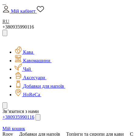
Мій кабінет
RU
+380935990116
Кава
Кавомашини
Чай
Аксесуари
Добавки для напоїв
HoReCa
Зв’язатися з нами
+380935990116
Мій кошик
Roov
Добавки для напоїв
Топінги та сиропи для кави
Си