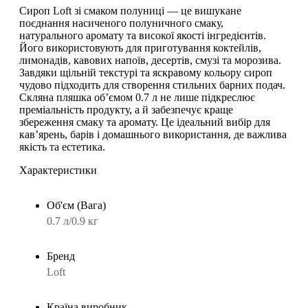
Сироп Loft зі смаком полуниці
— це вишукане
поєднання
насиченого полуничного смаку,
натурального аромату та високої якості інгредієнтів
.
Його використовують для
приготування коктейлів,
лимонадів, кавових напоїв, десертів, смузі та морозива
.
Завдяки щільній текстурі та яскравому кольору сироп
чудово підходить для створення стильних барних подач.
Скляна пляшка об’ємом 0.7 л
не лише підкреслює
преміальність продукту, а й забезпечує краще
збереження смаку та аромату. Це ідеальний вибір для
кав’ярень, барів і домашнього використання, де важлива
якість та естетика.
Характеристики
Об'єм (Вага)
0.7 л/0.9 кг
Бренд
Loft
Країна виробник