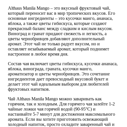
Althaus Manila Mango
– это вкусный фруктовый чай,
который переносит вас в мир тропических вкусов. Его
основные ингредиенты – это кусочки манго, ананаса,
яблока, а также цветы гибискуса, которые создают
прекрасный баланс между сладким и кислым вкусом.
Виноград и гранат придают свежесть и легкость, а
цветы чернобривцев добавляют дополнительный
аромат. Этот чай не только радует вкусом, но и
оставляет незабываемый аромат, который поднимет
настроение в любое время дня.
Состав чая включает цветы гибискуса, кусочки ананаса,
яблока, винограда, граната, кусочки манго,
ароматизатор и цветы чернобривцев. Это сочетание
ингредиентов дает превосходный вкусовой букет и
делает этот чай идеальным выбором для любителей
фруктовых напитков.
Чай Althaus Manila Mango можно заваривать как
горячим, так и холодным. Для горячего чая залейте 1-2
чайные ложки чая горячей водой (90-95°C) и
настаивайте 5-7 минут для достижения максимального
аромата. Если вы хотите приготовить освежающий
холодный напиток, просто охладите заваренный чай и