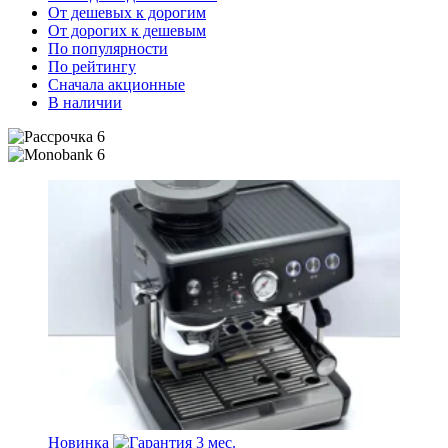
От дешевых к дорогим
От дорогих к дешевым
По популярности
По рейтингу
Сначала акционные
В наличии
6
6
Новинка
3 мес.