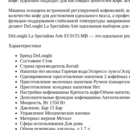
кофе. Идеально подходит для настоящих ценителей кофе, ко
Машина оснащена встроенной регулируемой кофемолкой, кот
количество кофе для достижения идеального вкуса, а профе
функции поддержания стабильной температуры заваривания
делают DeLonghi La Specialista Arte идеальным выбором для
DeLonghi La Specialista Arte EC9155.MB — это идеальное ре
Характеристики
Бренд
DeLonghi
Состояние
Сток
Страна производитель
Китай
Напитки без молока
Горячая вода/Эспрессо лунго/Эсп
Одновременное приготовление напитков
2 кофейных 
Приготовление молочныx напитков
Ручное (панарелл
Приготовление холодных напитков
Нет
Настройки кофемашины
Крепость кофе/Объем напитк
Дополнительные функции кофемашины
Автоотключе
Мощность, Вт
1550 Вт
Давление, Бар
15 Бар
Управление
Механические кнопки
Материал жернов
Металл
Сфера использования
Для дома
Объем резервуара для воды, л
1.7 л