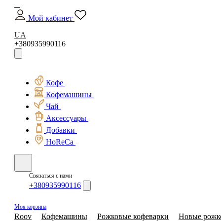
Мой кабинет
UA
+380935990116
Кофе
Кофемашины
Чай
Аксессуары
Добавки
HoReCa
Связаться с нами
+380935990116
Моя корзина
Roov
Кофемашины
Рожковые кофеварки
Новые рожк