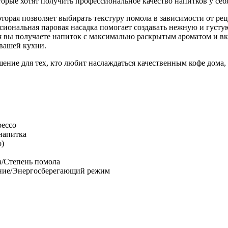
торые хотят получить профессиональное качество напитков у себ
орая позволяет выбирать текстуру помола в зависимости от рец
ссиональная паровая насадка помогает создавать нежную и густу
 вы получаете напиток с максимально раскрытым ароматом и в
 вашей кухни.
шение для тех, кто любит наслаждаться качественным кофе дома,
рессо
напитка
о)
а/Степень помола
ние/Энергосберегающий режим