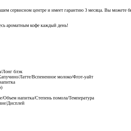
ашем сервисном центре и имеет
гарантию 3 месяца
. Вы можете б
тесь ароматным кофе каждый день!
а/Лонг блэк
Капучино/Латте/Вспененное молоко/Флэт-уайт
напитка
о)
фе/Объем напитка/Степень помола/Температура
ние/Дисплей