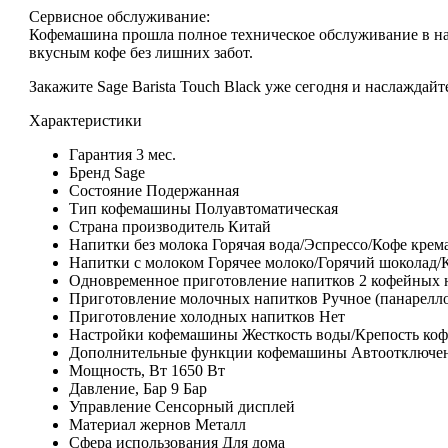
Сервисное обслуживание:
Кофемашина прошла
полное техническое обслуживание
в н
вкусным кофе
без лишних забот.
Закажите Sage Barista Touch Black уже сегодня и наслаждай
Характеристики
Гарантия
3 мес.
Бренд
Sage
Состояние
Подержанная
Тип кофемашины
Полуавтоматическая
Страна производитель
Китай
Напитки без молока
Горячая вода/Эспрессо/Кофе крем
Напитки с молоком
Горячее молоко/Горячий шоколад/
Одновременное приготовление напитков
2 кофейных 
Приготовление молочныx напитков
Ручное (панарелл
Приготовление холодных напитков
Нет
Настройки кофемашины
Жесткость воды/Крепость ко
Дополнительные функции кофемашины
Автоотключе
Мощность, Вт
1650 Вт
Давление, Бар
9 Бар
Управление
Сенсорный дисплей
Материал жернов
Металл
Сфера использования
Для дома