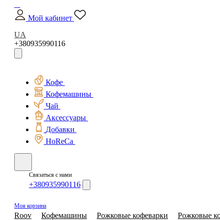
Мой кабинет
UA
+380935990116
Кофе
Кофемашины
Чай
Аксессуары
Добавки
HoReCa
Связаться с нами
+380935990116
Моя корзина
Roov
Кофемашины
Рожковые кофеварки
Рожковые ко