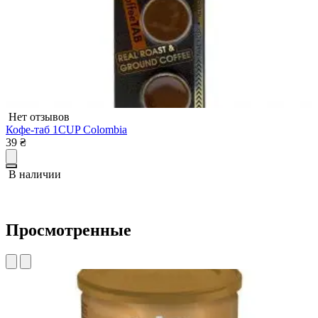
Нет отзывов
Кофе-таб 1CUP Colombia
К
39
₴
3
В наличии
Просмотренные