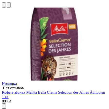
Новинка
Нет отзывов
Кофе в зёрнах Melitta Bella Crema Selection des Jahres Äthiopien
К
1 кг
5
884
₴