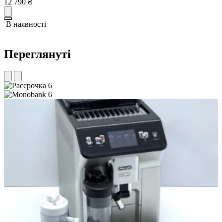
12 790
₴
1
В наявності
Переглянуті
6
6