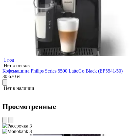
1 год
Нет отзывов
Кофемашина Philips Series 5500 LatteGo Black (EP5541/50)
К
30 670
₴
м
2
Нет в наличии
Просмотренные
3
3