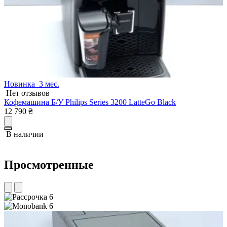
Новинка
3 мес.
Нет отзывов
Кофемашина Б/У Philips Series 3200 LatteGo Black
К
12 790
₴
1
В наличии
Просмотренные
6
6