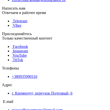
Написать нам
Отвечаем в рабочее время
Telegram
Viber
Присоединяйтесь
Только качественный контент
Facebook
Instagram
YouTube
TitTok
Телефоны
+380935990116
Адрес
г. Кременчуг, переулок Почтовый, 6
E-mail
roovcoffeecompany@gmail.com