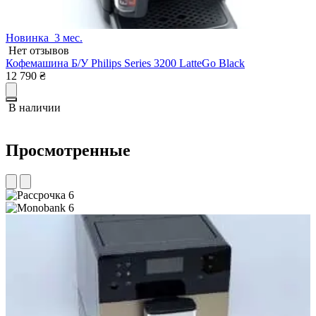
Новинка
3 мес.
Нет отзывов
Кофемашина Б/У Philips Series 3200 LatteGo Black
К
12 790
₴
1
В наличии
Просмотренные
6
6