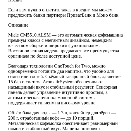
Если вам нужно оплатить заказ в кредит, мы можем
предложить банки партнеры ПриватБанк и Моно банк.
Описание
Miele CM5510 ALSM
— это автоматическая кофемашина
премиум-класса с элегантным дизайном, немецким
качеством сборки и широким функционалом.
Восстановленная модель предлагает
все преимущества
оригинала по более доступной цене
.
Благодаря технологии
OneTouch for Two
, можно
одновременно готовить два напитка, что удобно для
семьи или гостей. Съёмный заварочный блок,
давление
15 бар
и система
AromaticSystem
обеспечивают
насыщенный вкус и стабильный результат. Сенсорная
панель делает управление інтуитивно простым, а
автоматическая очистка молочной системы
поддерживает гигиену на високому уровне.
Объём бака для воды —
1.3 л
, контейнер для зёрен —
200 г
, отработанный кофе — до
10 порций
.
Металлическая кофемолка
обеспечивает равномерный
помол и стабильный вкус. Машина позволяет