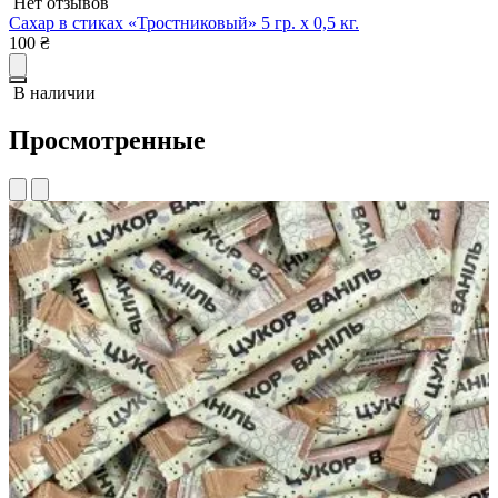
Нет отзывов
С
Сахар в стиках «Тростниковый» 5 гр. х 0,5 кг.
5
100
₴
В наличии
Просмотренные