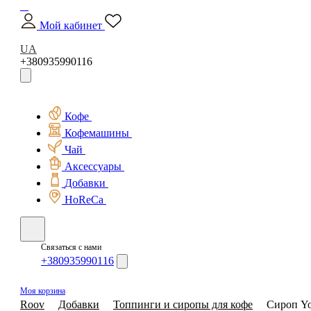
Мой кабинет
UA
+380935990116
Кофе
Кофемашины
Чай
Аксессуары
Добавки
HoReCa
Связаться с нами
+380935990116
Моя корзина
Roov
Добавки
Топпинги и сиропы для кофе
Сироп Yo