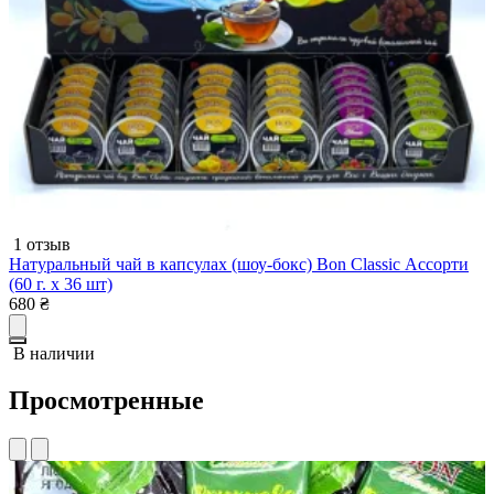
1 отзыв
Натуральный чай в капсулах (шоу-бокс) Bon Classic Ассорти
Ф
(60 г. х 36 шт)
2
680
₴
3
В наличии
Просмотренные