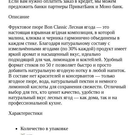
Если вам нужно оплатить заказ в кредит, мы можем
предложить банки партнеры ПриватБанк и Моно банк.
Описание
Фруктовое пюре
Bon Classic Лесная ягода
— это
настоящая
взрывная ягідная композиция
, в которой
малина, клюква и черника
гармонично объединены в
каждом стике. Благодаря натуральному составу с
измельчёнными ягодами (по 30% каждой)
продукт имеет
яркий аромат и насыщенный вкус
, идеально
подходящий для
чая, лимонадов и коктейлей
. Удобный
формат стиков по 50 г позволяет быстро и просто
добавить натуральную ягодную нотку в любой напиток.
В составе нет красителей и консервантов — только
ягодное пюре, вода, натуральный пектин и немного
лимонной кислоты
для сохранения свежести. Отличный
выбор для тех, кто ценит
качество, удобство и
натуральный вкус лесных ягод
— как дома, так и на
профессиональной кухне.
Характеристики
Количество в упаковке