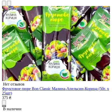
Нет отзывов
Фруктовое пюре Bon Classic Малина-Апельсин-Корица (50г. х
25шт)
375
₴
В наличии