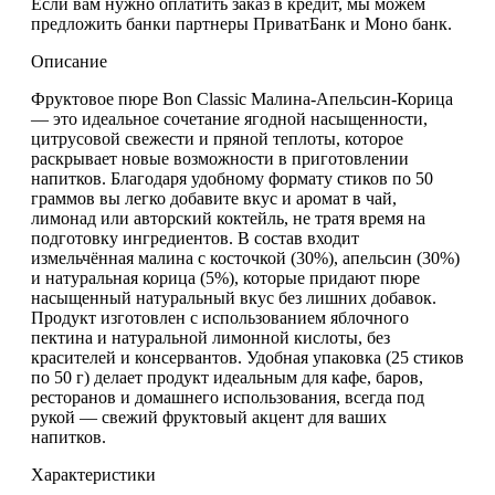
Если вам нужно оплатить заказ в кредит, мы можем
предложить банки партнеры ПриватБанк и Моно банк.
Описание
Фруктовое пюре
Bon Classic Малина-Апельсин-Корица
— это
идеальное сочетание ягодной насыщенности,
цитрусовой свежести и пряной теплоты
, которое
раскрывает новые возможности в приготовлении
напитков. Благодаря удобному формату стиков по 50
граммов вы легко добавите вкус и аромат в
чай,
лимонад или авторский коктейль
, не тратя время на
подготовку ингредиентов. В состав входит
измельчённая малина с косточкой (30%)
,
апельсин (30%)
и
натуральная корица (5%)
, которые придают пюре
насыщенный натуральный вкус без лишних добавок.
Продукт изготовлен с использованием
яблочного
пектина и натуральной лимонной кислоты
, без
красителей и консервантов. Удобная упаковка (25 стиков
по 50 г) делает продукт идеальным для
кафе, баров,
ресторанов и домашнего использования
, всегда под
рукой —
свежий фруктовый акцент для ваших
напитков
.
Характеристики