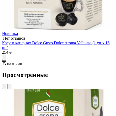
Новинка
Нет отзывов
Кофе в капсулах Dolce Gusto Dolce Aroma Vellutato (1 уп х 16
К
шт)
ш
254
₴
2
В наличии
Просмотренные