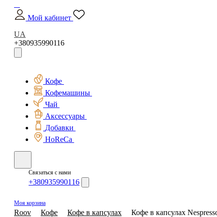
Мой кабинет
UA
+380935990116
Кофе
Кофемашины
Чай
Аксессуары
Добавки
HoReCa
Связаться с нами
+380935990116
Моя корзина
Roov
Кофе
Кофе в капсулах
Кофе в капсулах Nespresso