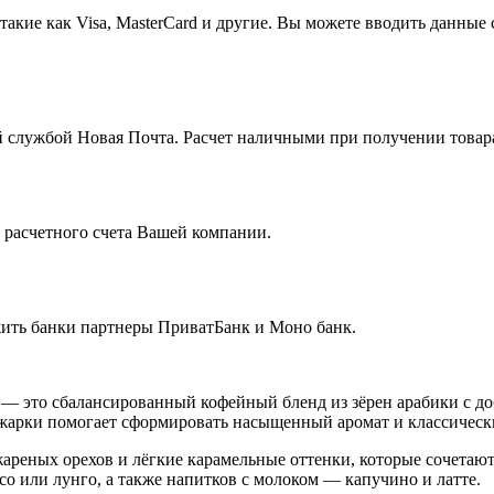
кие как Visa, MasterCard и другие. Вы можете вводить данные 
 службой Новая Почта. Расчет наличными при получении товара
с расчетного счета Вашей компании.
жить банки партнеры ПриватБанк и Моно банк.
— это сбалансированный кофейный бленд из
зёрен арабики с д
бжарки помогает сформировать насыщенный аромат и классически
жареных орехов и лёгкие карамельные оттенки
, которые сочетаю
со или лунго, а также напитков с молоком — капучино и латте.