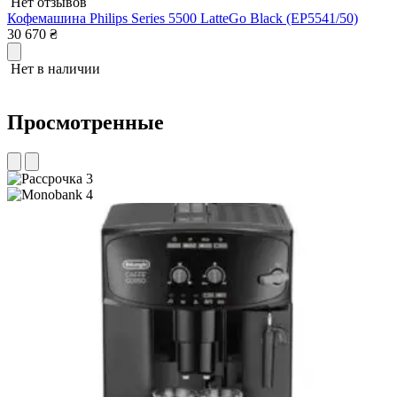
Нет отзывов
Кофемашина Philips Series 5500 LatteGo Black (EP5541/50)
К
30 670
₴
м
2
Нет в наличии
Просмотренные
3
4